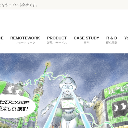
どをやっている会社です。
CE
REMOTEWORK
PRODUCT
CASE STUDY
R & D
Y
容
リモートワーク
製品・サービス
事例
研究開発