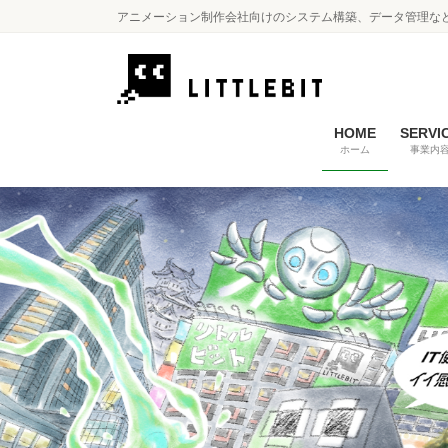
コ
ナ
アニメーション制作会社向けのシステム構築、データ管理な
ン
ビ
テ
ゲ
ン
ー
ツ
シ
に
ョ
HOME
SERVI
ホーム
事業内
移
ン
動
に
移
動
Previous