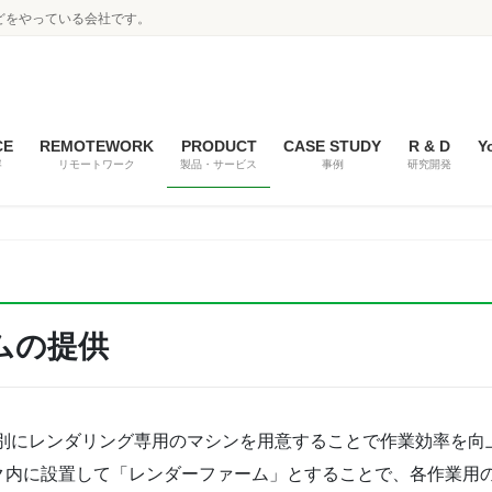
どをやっている会社です。
CE
REMOTEWORK
PRODUCT
CASE STUDY
R & D
Y
容
リモートワーク
製品・サービス
事例
研究開発
ムの提供
は別にレンダリング専用のマシンを用意することで作業効率を向
ク内に設置して「レンダーファーム」とすることで、各作業用