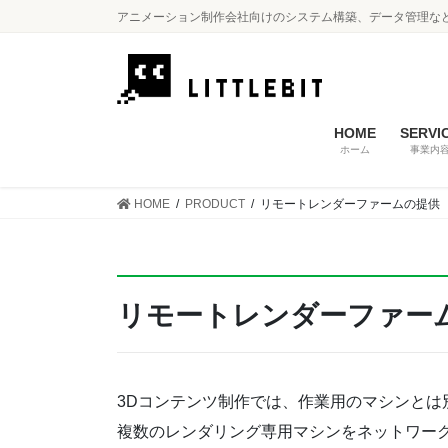
コ
ナ
アニメーション制作会社向けのシステム構築、データ管理な
ン
ビ
テ
ゲ
ン
ー
ツ
シ
に
ョ
HOME
SERVI
ホーム
事業内
移
ン
動
に
移
HOME
PRODUCT
リモートレンダーファームの提供
動
リモートレンダーファー
3Dコンテンツ制作では、作業用のマシンと
複数のレンダリング専用マシンをネットワー