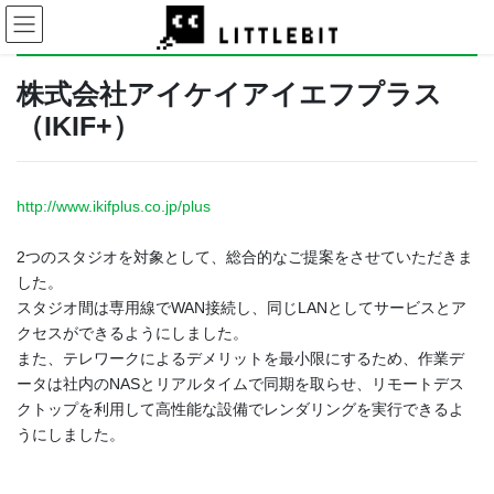
コ
ナ
ン
ビ
テ
ゲ
ン
ー
株式会社アイケイアイエフプラス
ツ
シ
（IKIF+）
に
ョ
移
ン
動
に
移
http://www.ikifplus.co.jp/plus
動
2つのスタジオを対象として、総合的なご提案をさせていただきま
した。
スタジオ間は専用線でWAN接続し、同じLANとしてサービスとア
クセスができるようにしました。
また、テレワークによるデメリットを最小限にするため、作業デ
ータは社内のNASとリアルタイムで同期を取らせ、リモートデス
クトップを利用して高性能な設備でレンダリングを実行できるよ
うにしました。